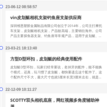
多]
23-06-12 08:58:57
vin皮划艇相机支架钓鱼座支架供应商
深圳维恩塑胶金属制品有限公司创立于2014年，公司主打摩托
车支架，皮划艇相机支架，产品较高端，主要销往海外。公司
产品主要探鱼器支架、钓鱼座等常规产品，适用于皮划艇、冲
锋舟。公司拥有多项产品专利，自主研发能力强。联系方...
[阅
读更多]
23-03-21 18:13:40
方型D型环扣，皮划艇的经典使用配件
皮划艇D型环扣，玩家们经常要说，老掉牙的配件，能不能换
个模式，还真，玩习惯了皮划艇，都快要遗忘这个配件了。这
个配件尺寸不大，最大尺寸也就5厘米长宽3厘米左右，就是这
么个小配件，只做起来也很讲究，从材料上先分析，金属部...
[阅读更多]
22-12-09 10:11:27
SCOTTY双头相机底座，网红视频多角度辅助神
器