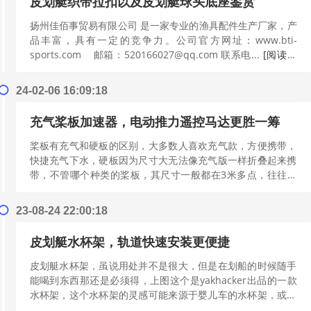
皮划艇织带拉扣以及皮划艇球头底座鉴赏
扬州佳佰事贸易有限公司 是一家专业的渔具配件生产厂家，产
品丰富，具有一定的竞争力。公司官方网址：www.bti-
sports.com 邮箱：520166027@qq.com 联系电...
[阅读更
多]
24-02-06 16:09:18
充气桨板加速器，电动推力遥控马达更胜一筹
桨板有充气和硬板的区别，大多数人喜欢充气款，方便携带，
快捷充气下水，硬板因为尺寸大无法像充气版一样折叠起来携
带，不管哪个种类的桨板，其尺寸一般都在3米多点，往往速
度上并不能满足多数人的需求。但是很多人又想着能够水上
漂...
[阅读更多]
23-08-24 22:00:18
皮划艇水杯架，轨道快速安装更便捷
皮划艇水杯架，虽说用处并不是很大，但是在划船的时候随手
能喝到东西那还是必须得，上图这个是yakhacker出品的一款
水杯架，这个水杯架的灵感可能来源于婴儿车的水杯架，或者
是汽车水杯架，材料一般采用PP材料，绿色的部分...
[阅读更