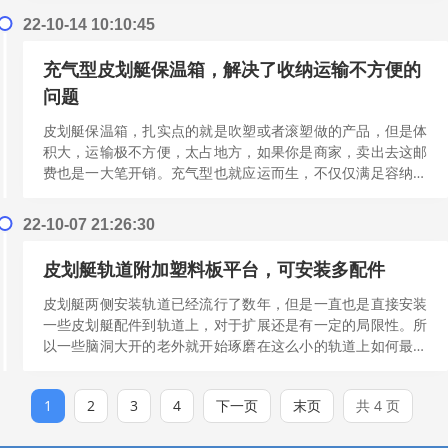
多]
22-10-14 10:10:45
充气型皮划艇保温箱，解决了收纳运输不方便的
问题
皮划艇保温箱，扎实点的就是吹塑或者滚塑做的产品，但是体
积大，运输极不方便，太占地方，如果你是商家，卖出去这邮
费也是一大笔开销。充气型也就应运而生，不仅仅满足容纳大
体积需求。更是满足水上出行的需求，而且操作方便。看下
图...
[阅读更多]
22-10-07 21:26:30
皮划艇轨道附加塑料板平台，可安装多配件
皮划艇两侧安装轨道已经流行了数年，但是一直也是直接安装
一些皮划艇配件到轨道上，对于扩展还是有一定的局限性。所
以一些脑洞大开的老外就开始琢磨在这么小的轨道上如何最大
限度的扩展配件，附件配件，所以这种平台就应运而生，一
块...
[阅读更多]
1
2
3
4
下一页
末页
共 4 页