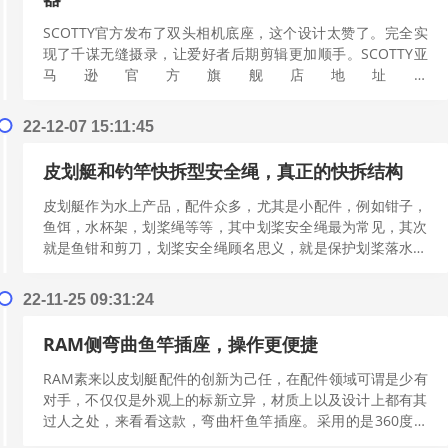
SCOTTY官方发布了双头相机底座，这个设计太赞了。完全实
现了千谋无缝摄录，让爱好者后期剪辑更加顺手。SCOTTY亚
马逊官方旗舰店地址是
https://www.amazon.com/stores/page/7AC8...
[阅读更多]
22-12-07 15:11:45
皮划艇和钓竿快拆型安全绳，真正的快拆结构
皮划艇作为水上产品，配件众多，尤其是小配件，例如钳子，
鱼饵，水杯架，划桨绳等等，其中划桨安全绳最为常见，其次
就是鱼钳和剪刀，划桨安全绳顾名思义，就是保护划桨落水后
不会下沉或者飘走。早期的划桨都是没有内置防水塞，其自
身...
[阅读更多]
22-11-25 09:31:24
RAM侧弯曲鱼竿插座，操作更便捷
RAM素来以皮划艇配件的创新为己任，在配件领域可谓是少有
对手，不仅仅是外观上的标新立异，材质上以及设计上都有其
过人之处，来看看这款，弯曲杆鱼竿插座。采用的是360度圆
球设计，在环绕360的基础上，同时在上方设计了36...
[阅读更