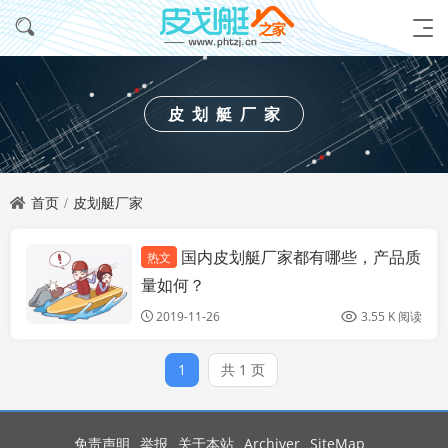
皮划艇厂家
首页
皮划艇厂家
国内皮划艇厂家都有哪些，产品质
热文
塑料皮划艇厂家
量如何？
2019-11-26
3.55 K 阅读
1
共 1 页
免责声明
举报
关于本站
Archiver
SiteMap