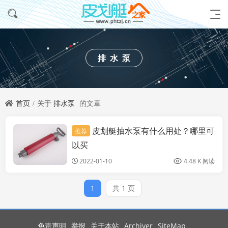
排水泵
首页
关于
排水泵
的文章
皮划艇抽水泵有什么用处？哪里可
推荐
手动抽水泵
以买
2022-01-10
4.48 K 阅读
1
共 1 页
免责声明
举报
关于本站
Archiver
SiteMap